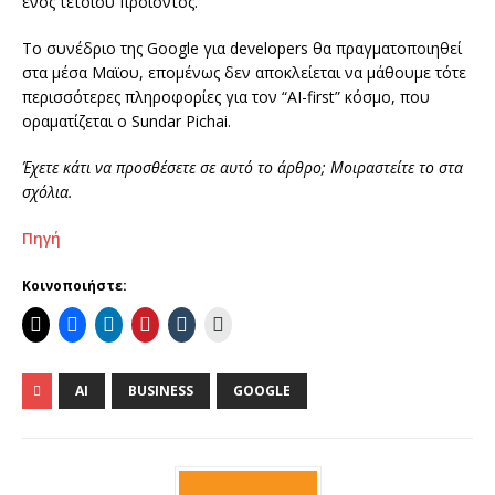
ενός τέτοιου προϊόντος.
Το συνέδριο της Google για developers θα πραγματοποιηθεί
στα μέσα Μαϊου, επομένως δεν αποκλείεται να μάθουμε τότε
περισσότερες πληροφορίες για τον “AI-first” κόσμο, που
οραματίζεται ο Sundar Pichai.
Έχετε κάτι
να προσθέσετε
σε αυτό το άρθρο
;
Μοιραστείτε το
στα
σχόλια
.
Πηγή
Κοινοποιήστε:
AI
BUSINESS
GOOGLE