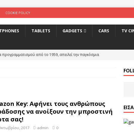
COOKIE POLICY
TPHONES
TABLETS
GADGETS
CARS
TV C
 προγραμματισμού από το 1959, απειλεί την παγκόσμια
FOL
ww.cyberalert.cy: Η νέα πηγή πληροφόρησης από την Αστυνομία
κτυο
INTERNET
ς Πάφου: Συνεργασία με Cyta για τη δημιουργία data center
zon Key: Αφήνει τους ανθρώπους
ΕΊΣ
άδοσης να ανοίξουν την μπροστινή
lut: Ανοίξτε και εσείς λογαριασμό και πάρτε €10 δώρο
HOW-
τα σας!
Οκτωβρίου, 2017
admin
0