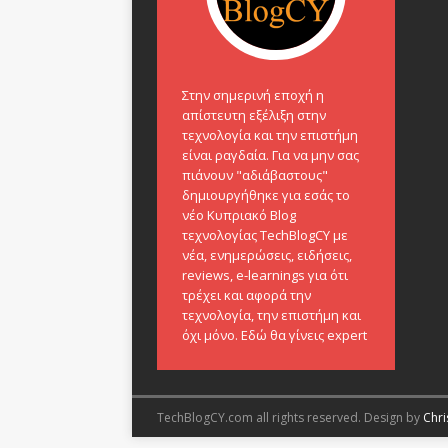
Στην σημερινή εποχή η
απίστευτη εξέλιξη στην
τεχνολογία και την επιστήμη
είναι ραγδαία. Για να μην σας
πιάνουν "αδιάβαστους"
δημιουργήθηκε για εσάς το
νέο Κυπριακό Blog
τεχνολογίας TechBlogCY με
νέα, ενημερώσεις, ειδήσεις,
reviews, e-learnings για ότι
τρέχει και αφορά την
τεχνολογία, την επιστήμη και
όχι μόνο. Εδώ θα γίνεις expert
TechBlogCY.com all rights reserved. Design by
Chri