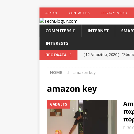
ΑΡΧΙΚΉ
CONTACT US
PRIVACY POLICY
COMPUTERS
INTERNET
SMAR
INTERESTS
[ 12 Απριλίου, 2020 ]
Γλώσσα
ΠΡΟΣΦΑΤΑ
σταθερότητα
SOFTWARE
HOME
amazon key
[ 10 Φεβρουαρίου, 2020 ]
w
για την ασφάλεια στο διαδί
amazon key
[ 28 Νοεμβρίου, 2019 ]
Δήμο
Ama
GADGETS
BUSINESS
παρ
[ 15 Αυγούστου, 2019 ]
Revo
πόρ
TO
30 