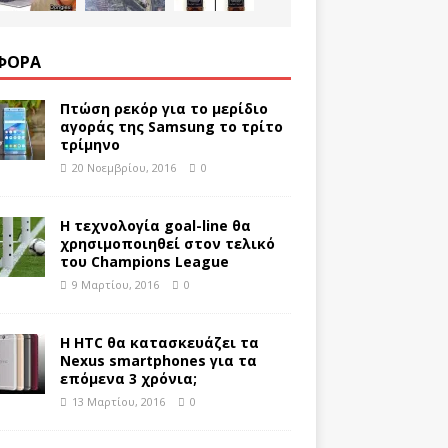
ΦΟΡΑ
Πτώση ρεκόρ για το μερίδιο
αγοράς της Samsung το τρίτο
τρίμηνο
20 Νοεμβρίου, 2016
0
Η τεχνολογία goal-line θα
χρησιμοποιηθεί στον τελικό
του Champions League
9 Μαρτίου, 2016
0
Η HTC θα κατασκευάζει τα
Nexus smartphones για τα
επόμενα 3 χρόνια;
13 Μαρτίου, 2016
0