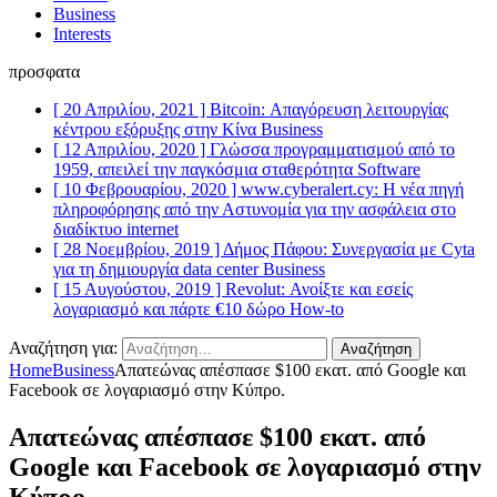
Business
Interests
προσφατα
[ 20 Απριλίου, 2021 ]
Bitcoin: Απαγόρευση λειτουργίας
κέντρου εξόρυξης στην Κίνα
Business
[ 12 Απριλίου, 2020 ]
Γλώσσα προγραμματισμού από το
1959, απειλεί την παγκόσμια σταθερότητα
Software
[ 10 Φεβρουαρίου, 2020 ]
www.cyberalert.cy: Η νέα πηγή
πληροφόρησης από την Αστυνομία για την ασφάλεια στο
διαδίκτυο
internet
[ 28 Νοεμβρίου, 2019 ]
Δήμος Πάφου: Συνεργασία με Cyta
για τη δημιουργία data center
Business
[ 15 Αυγούστου, 2019 ]
Revolut: Ανοίξτε και εσείς
λογαριασμό και πάρτε €10 δώρο
How-to
Αναζήτηση για:
Home
Business
Απατεώνας απέσπασε $100 εκατ. από Google και
Facebook σε λογαριασμό στην Κύπρο.
Απατεώνας απέσπασε $100 εκατ. από
Google και Facebook σε λογαριασμό στην
Κύπρο.