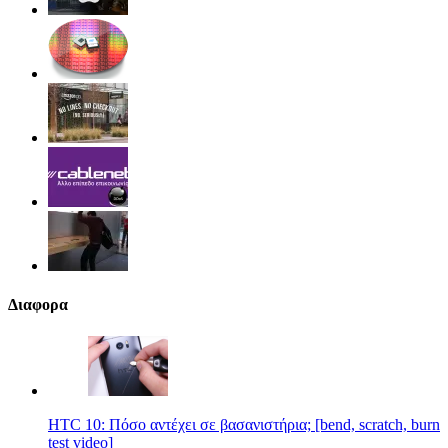
Διαφορα
HTC 10: Πόσο αντέχει σε βασανιστήρια; [bend, scratch, burn
test video]