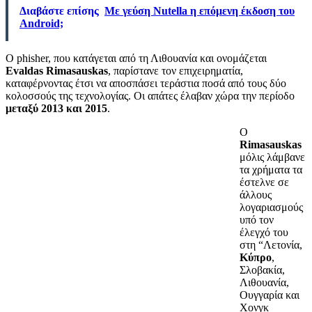
Διαβάστε επίσης
Με γεύση Nutella η επόμενη έκδοση του
Android;
Ο phisher, που κατάγεται από τη Λιθουανία και ονομάζεται
Evaldas Rimasauskas
, παρίστανε τον επιχειρηματία,
καταφέρνοντας έτσι να αποσπάσει τεράστια ποσά από τους δύο
κολοσσούς της τεχνολογίας. Οι απάτες έλαβαν χώρα την περίοδο
μεταξύ 2013 και 2015
.
Ο
Rimasauskas
μόλις λάμβανε
τα χρήματα τα
έστελνε σε
άλλους
λογαριασμούς
υπό τον
έλεγχό του
στη “Λετονία,
Κύπρο
,
Σλοβακία,
Λιθουανία,
Ουγγαρία και
Χονγκ