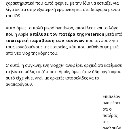
χαρακτηριστικά που αυτό φέρνει, με την ίδια να εστιάζει για
λίγα λεπτά στην εξωτερική εμφάνιση και στα διάφορα μενού
του iOS.
Αυτό όμως το πολύ μικρό hands-on, αποτέλεσε και το λόγο
που η Apple
απέλυσε τον πατέρα της Peterson
μετά από
ε
σωτερική παραβίαση των κανόνων
που ισχύουν για
τους εργαζομένους της εταιρείας, κάτι που μαθαίνουμε μετά
από νέο vlog της κόρης του.
Σ’ αυτό, η συγκινημένη vlogger αναφέρει αρχικά ότι κατέβασε
το βίντεο μόλις το ζήτησε η Apple, όμως ήταν ήδη αργά αφού
αυτό είχε γίνει viral, με αρκετές ιστοσελίδες να το
αναπαράγουν.
Επιπλέον
αναφέρει
ότι ο
πατέρας
της
αναλαμβά