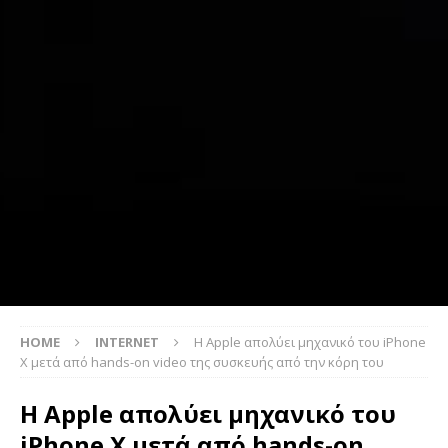
HOME
INTERNET
H Apple απολύει μηχανικό του iPhone
X μετά από hands-on video της συσκευής από την κόρη του
H Apple απολύει μηχανικό του
iPhone X μετά από hands-on