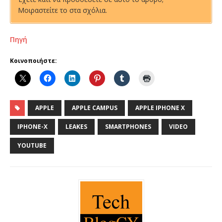
Μοιραστείτε το στα σχόλια.
Πηγή
Κοινοποιήστε:
APPLE
APPLE CAMPUS
APPLE IPHONE X
IPHONE-X
LEAKES
SMARTPHONES
VIDEO
YOUTUBE