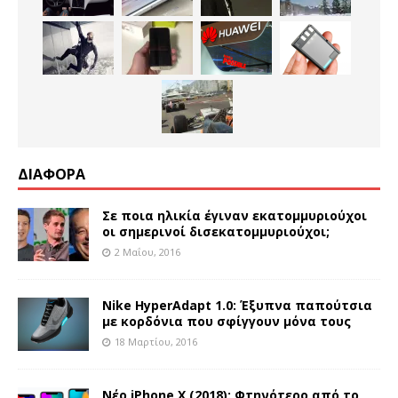
ΔΙΑΦΟΡΑ
Σε ποια ηλικία έγιναν εκατομμυριούχοι
οι σημερινοί δισεκατομμυριούχοι;
2 Μαΐου, 2016
Nike HyperAdapt 1.0: Έξυπνα παπούτσια
με κορδόνια που σφίγγουν μόνα τους
18 Μαρτίου, 2016
Νέο iPhone X (2018): Φτηνότερο από το