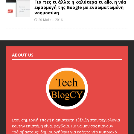
Για πες τι άλλο; η καλύτερα τι allo, η νέα
εφαρμογή της Google με ενσωματωμένη
νοημοσύνη
20 Μαΐου, 2016
ABOUT US
Στην σημερινή εποχή η απίστευτη εξέλιξη στην τεχνολογία
και την επιστήμη είναι ραγδαία. Για να μην σας πιάνουν
"αδιάβαστους" δημιουργήθηκε για εσάς το νέο Κυπριακό