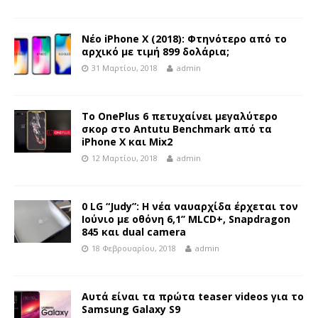
Νέο iPhone X (2018): Φτηνότερο από το
αρχικό με τιμή 899 δολάρια;
31 Μαρτίου, 2018
admin
Το OnePlus 6 πετυχαίνει μεγαλύτερο
σκορ στο Antutu Benchmark από τα
iPhone X και Mix2
12 Μαρτίου, 2018
admin
0 LG “Judy”: Η νέα ναυαρχίδα έρχεται τον
Ιούνιο με οθόνη 6,1’’ MLCD+, Snapdragon
845 και dual camera
18 Φεβρουαρίου, 2018
admin
Αυτά είναι τα πρώτα teaser videos για το
Samsung Galaxy S9