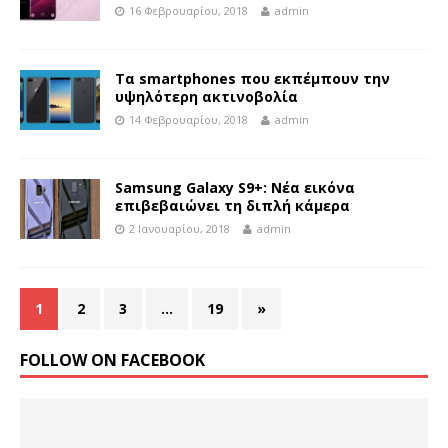
16 Φεβρουαρίου, 2018
admin
Τα smartphones που εκπέμπουν την
υψηλότερη ακτινοβολία
14 Φεβρουαρίου, 2018
admin
Samsung Galaxy S9+: Νέα εικόνα
επιβεβαιώνει τη διπλή κάμερα
2 Ιανουαρίου, 2018
admin
1
2
3
…
19
»
FOLLOW ON FACEBOOK