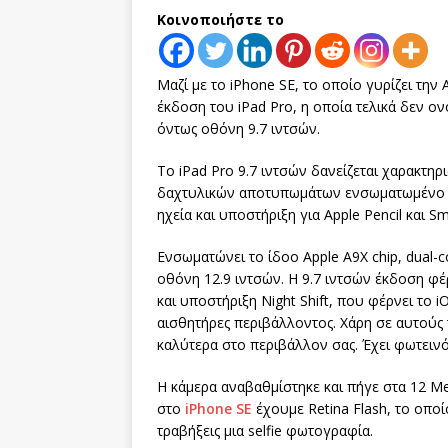
Κοινοποιήστε το
Μαζί με το iPhone SE, το οποίο γυρίζει την 
έκδοση του iPad Pro, η οποία τελικά δεν ο
όντως οθόνη 9.7 ιντσών.
Το iPad Pro 9.7 ιντσών δανείζεται χαρακτη
δαχτυλικών αποτυπωμάτων ενσωματωμένο στ
ηχεία και υποστήριξη για Apple Pencil και S
Ενσωματώνει το ίδοο Apple A9X chip, dual-
οθόνη 12.9 ιντσών. Η 9.7 ιντσών έκδοση φέ
και υποστήριξη Night Shift, που φέρνει το i
αισθητήρες περιβάλλοντος. Χάρη σε αυτούς
καλύτερα στο περιβάλλον σας. Έχει φωτεινότ
Η κάμερα αναβαθμίστηκε και πήγε στα 12 Me
στο
iPhone SE
έχουμε Retina Flash, το οποί
τραβήξεις μια selfie φωτογραφία.