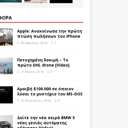
ΦΟΡΑ
Apple: Ανακοίνωσε την πρώτη
πτώση πωλήσεων του iPhone
28 Απριλίου, 2016
1
Πετυχημένη δοκιμή – Το
πρώτο DHL drone [Video]
13 Μαΐου, 2016
0
Αμοιβή $100.000 σε όποιον
λύσει το μυστήριο του MS-DOS
10 Αυγούστου, 2016
0
Δείτε την νέα σειρά BMW 5
νέας γενιάς αυτόματης
οδήγησης [Video]