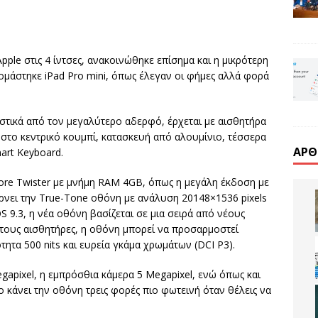
Apple στις 4 ίντσες, ανακοινώθηκε επίσημα και η μικρότερη
νομάστηκε iPad Pro mini, όπως έλεγαν οι φήμες αλλά φορά
ριστικά από τον μεγαλύτερο αδερφό, έρχεται με αισθητήρα
ο κεντρικό κουμπί, κατασκευή από αλουμίνιο, τέσσερα
ΆΡΘ
mart Keyboard.
core Twister με μνήμη RAM 4GB, όπως η μεγάλη έκδοση με
ρνει την True-Tone οθόνη με ανάλυση 20148×1536 pixels
OS 9.3, η νέα οθόνη βασίζεται σε μια σειρά από νέους
 τους αισθητήρες, η οθόνη μπορεί να προσαρμοστεί
ητα 500 nits και ευρεία γκάμα χρωμάτων (DCI P3).
gapixel, η εμπρόσθια κάμερα 5 Megapixel, ενώ όπως και
ο κάνει την οθόνη τρεις φορές πιο φωτεινή όταν θέλεις να