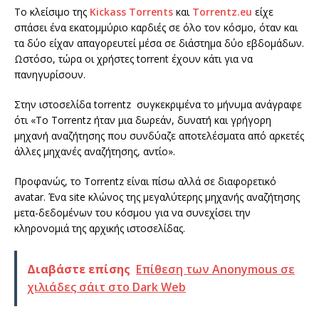
Το
κλείσιμο
της
Kickass Torrents
και
Torrentz.eu
είχε
σπάσει ένα εκατομμύριο
καρδιές
σε όλο τον κόσμο
, όταν
και
τα δύο
είχαν απαγορευτεί
μέσα σε διάστημα
δύο εβδομάδων
.
Ωστόσο, τώρα
οι
χρήστες
torrent
έχουν κάτι
για να
πανηγυρίσουν.
Στην ιστοσελίδα torrentz συγκεκριμένα το μήνυμα ανάγραφε
ότι «Το Torrentz ήταν μια δωρεάν, δυνατή και γρήγορη
μηχανή αναζήτησης που συνδύαζε αποτελέσματα από αρκετές
άλλες μηχανές αναζήτησης, αντίο».
Προφανώς
,
το Torrentz είναι
πίσω αλλά
σε διαφορετικό
avatar
.
Ένα site
κλώνος
της
μεγαλύτερης μηχανής αναζήτησης
μετα-
δεδομένων
του κόσμου
για να
συνεχίσει
την
κληρονομιά
της αρχικής
ιστοσελίδας.
Διαβάστε επίσης
Επίθεση των Anonymous σε
χιλιάδες σάιτ στο Dark Web