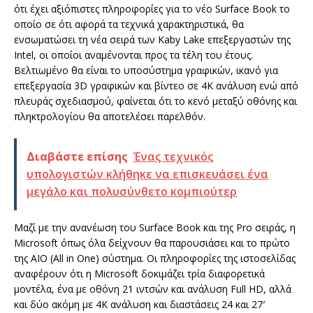
ότι έχει αξιόπιστες πληροφορίες για το νέο Surface Book το
οποίο σε ότι αφορά τα τεχνικά χαρακτηριστικά, θα
ενσωματώσει τη νέα σειρά των Kaby Lake επεξεργαστών της
Intel, οι οποίοι αναμένονται προς τα τέλη του έτους.
Βελτιωμένο θα είναι το υποσύστημα γραφικών, ικανό για
επεξεργασία 3D γραφικών και βίντεο σε 4K ανάλυση ενώ από
πλευράς σχεδιασμού, φαίνεται ότι το κενό μεταξύ οθόνης και
πληκτρολογίου θα αποτελέσει παρελθόν.
Διαβάστε επίσης
Ένας τεχνικός
υπολογιστών κλήθηκε να επισκευάσει ένα
μεγάλο και πολυσύνθετο κομπιούτερ
Μαζί με την ανανέωση του Surface Book και της Pro σειράς, η
Microsoft όπως όλα δείχνουν θα παρουσιάσει και το πρώτο
της AIO (All in One) σύστημα. Οι πληροφορίες της ιστοσελίδας
αναφέρουν ότι η Microsoft δοκιμάζει τρία διαφορετικά
μοντέλα, ένα με οθόνη 21 ιντσών και ανάλυση Full HD, αλλά
και δύο ακόμη με 4K ανάλυση και διαστάσεις 24 και 27′