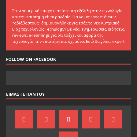
Στην σημερινή εποχή η απίστευτη εξέλιξη στην τεχνολογία
και την επιστήμη είναι ραγδαία. Για να μην σας πιάνουν
"αδιάβαστους" δημιουργήθηκε για εσάς το νέο Κυπριακό
Blog τεχνολογίας TechBlogCY με νέα, ενημερώσεις, ειδήσεις,
reviews, e-learnings για ότι τρέχει και αφορά την
τεχνολογία, την επιστήμη και όχι μόνο. Εδώ θα γίνεις expert
FOLLOW ON FACEBOOK
ΕΙΜΑΣΤΕ ΠΑΝΤΟΥ