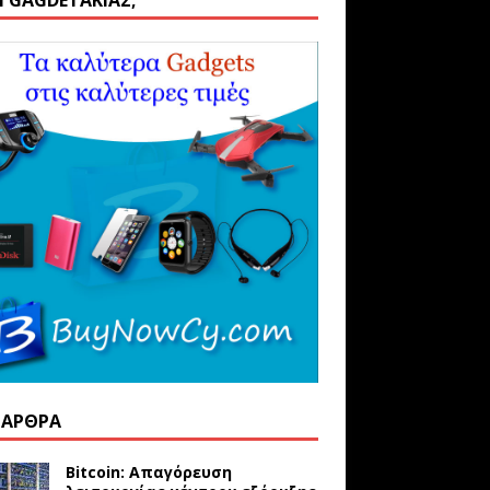
ΑΙ GAGDETΆΚΙΑΣ;
 ΆΡΘΡΑ
Bitcoin: Απαγόρευση