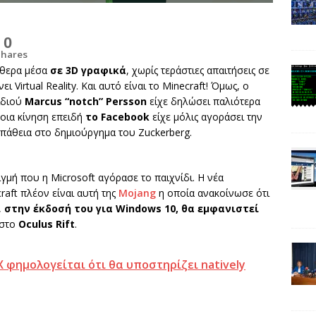
0
Shares
θερα μέσα
σε 3D γραφικά
, χωρίς τεράστιες απαιτήσεις σε
ι Virtual Reality. Και αυτό είναι το Minecraft! Όμως, ο
ιδιού
Marcus “notch” Perssοn
είχε δηλώσει παλιότερα
τοια κίνηση επειδή
το Facebook
είχε μόλις αγοράσει την
μπάθεια στο δημιούργημα του Zuckerberg.
γμή που η Microsoft αγόρασε το παιχνίδι. Η νέα
aft πλέον είναι αυτή της
Mojang
η οποία ανακοίνωσε ότι
,
στην έκδοσή του για Windows 10, θα εμφανιστεί
 στο
Oculus Rift
.
 φημολογείται ότι θα υποστηρίζει natively