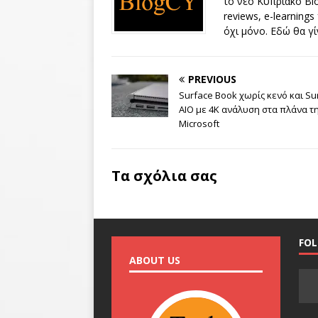
το νέο Κυπριακό Blo
reviews, e-learnings
όχι μόνο. Εδώ θα γί
PREVIOUS
Surface Book χωρίς κενό και Su
AIO με 4K ανάλυση στα πλάνα τ
Microsoft
Τα σχόλια σας
FO
ABOUT US