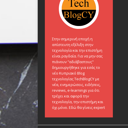
Στην σημερινή εποχή η
απίστευτη εξέλιξη στην
τεχνολογία και την επιστήμη
είναι ραγδαία. Για να μην σας
πιάνουν "αδιάβαστους"
δημιουργήθηκε για εσάς το
νέο Κυπριακό Blog
τεχνολογίας TechBlogCY με
νέα, ενημερώσεις, ειδήσεις,
reviews, e-learnings για ότι
τρέχει και αφορά την
τεχνολογία, την επιστήμη και
όχι μόνο. Εδώ θα γίνεις expert