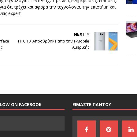
g τεχνολογίας TechBlogCY με νέα, ενημερώσεις, ειδήσεις,
 για ότι τρέχει και αφορά την τεχνολογία, την επιστήμη και
νεις expert
NEXT
rface
HTC 10: Αποσύρθηκε από την T-Mobile
ης
Αμερικής
LLOW ON FACEBOOK
ΕΙΜΑΣΤΕ ΠΑΝΤΟΥ