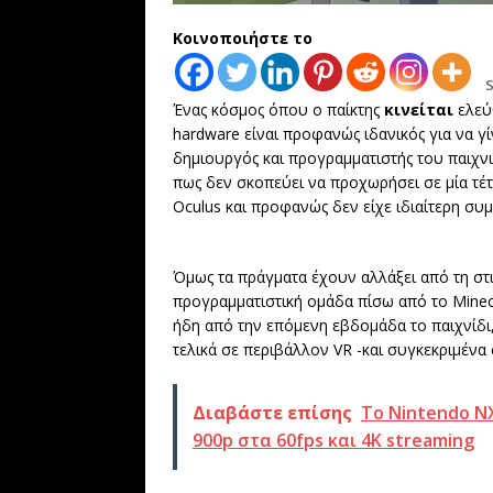
Κοινοποιήστε το
Ένας κόσμος όπου ο παίκτης
κινείται
ελεύ
hardware είναι προφανώς ιδανικός για να γίνε
δημιουργός και προγραμματιστής του παιχν
πως δεν σκοπεύει να προχωρήσει σε μία τέ
Oculus και προφανώς δεν είχε ιδιαίτερη συ
Όμως τα πράγματα έχουν αλλάξει από τη στι
προγραμματιστική ομάδα πίσω από το Minecr
ήδη από την επόμενη εβδομάδα το παιχνίδι
τελικά σε περιβάλλον VR -και συγκεκριμένα
Διαβάστε επίσης
Το Nintendo NX
900p στα 60fps και 4Κ streaming