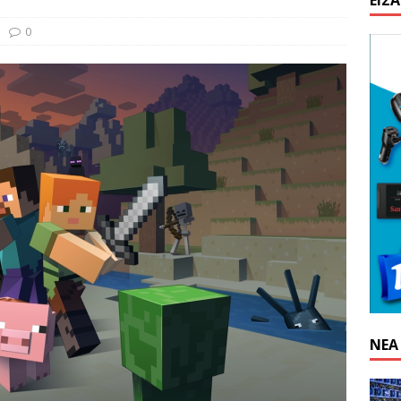
ΕΊΣ
lut: Ανοίξτε και εσείς λογαριασμό και πάρτε €10 δώρο
HOW-
0
n: Απαγόρευση λειτουργίας κέντρου εξόρυξης στην Κίνα
ΝΈΑ