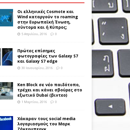
Οι ελληνικές Cosmote και
Wind καταργούν το roaming
στην Ευρωπαϊκή Ένωση,
σύντομα και ή Κύπρος;
5 Απριλίου, 2016
0
Πρώτες επίσημες
φωτογραφίες των Galaxy S7
και Galaxy S7 edge
30 Ιανουαρίου, 2016
0
Ken Block σε νέο παιδότοπο,
τρέχει και κάνει σβούρες στο
εξωτικό Dubai (βιντεο)
1 Μαρτίου, 2016
0
Χάκαραν τους social media
λογαριασμούς του Μαρκ
Ζάκερμπεργκ