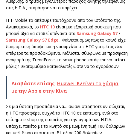
Αμερικής, ο τρίτος μεγαλύτερος πάροχος κινητής τηλεφωνίας
στις Η.Π.Α., σταμάτησε να το παρέχει.
H T-Mobile το απέσυρε ταυτόχρονα από τον ιστότοπο της.
Αντικειμενικά, το
HTC 10
είναι μια εξαιρετική συσκευή που
μπορεί άξια να σταθεί απέναντι στα
Samsung Galaxy S7
/
Samsung Galaxy S7 Edge
. Φαίνεται όμως πως το κοινό είχε
διαφορετική άποψη και η ναυαρχίδα της HTC για φέτος δεν
απέφερε τα προσδοκώμενα. Μάλιστα, σύμφωνα με πρόσφατη
αναφορά της TrendForce, το smartphone κατάφερε να πείσει
μόλις 1 εκατομμύριο καταναλωτές ώστε να το αγοράσουν.
Διαβάστε επίσης
Huawei: Κλείνει το χάσμα
με την Apple στην Κίνα
Σε μια ύστατη προσπάθεια να… σώσει οτιδήποτε αν σώζεται,
η HTC προσφέρει συχνά το HTC 10 σε έκπτωση, ενώ στο
επίσημο e-shop της εταιρείας για την αγορά των Η.Π.Α.
υπάρχει πακέτο με το κινητό σε μειωμένη τιμή 100 δολαρίων
και μαζί δώρο ακουστικά JBL αξίας 200 δολαρίων.