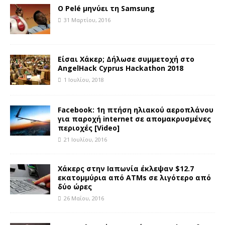
Ο Pelé μηνύει τη Samsung
31 Μαρτίου, 2016
Είσαι Χάκερ; Δήλωσε συμμετοχή στο
AngelHack Cyprus Hackathon 2018
1 Ιουλίου, 2018
Facebook: 1η πτήση ηλιακού αεροπλάνου
για παροχή internet σε απομακρυσμένες
περιοχές [Video]
21 Ιουλίου, 2016
Χάκερς στην Ιαπωνία έκλεψαν $12.7
εκατομμύρια από ATMs σε λιγότερο από
δύο ώρες
26 Μαΐου, 2016