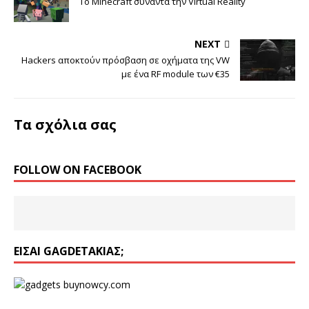
To Minecraft συναντά την Virtual Reality
NEXT
Hackers αποκτούν πρόσβαση σε οχήματα της VW
με ένα RF module των €35
Τα σχόλια σας
FOLLOW ON FACEBOOK
ΕΊΣΑΙ GAGDETΆΚΙΑΣ;