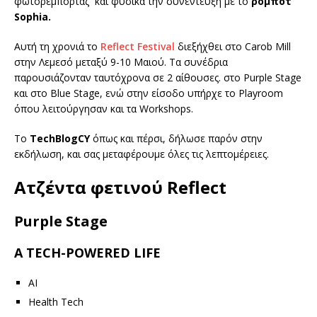
φωτορεμπορτάζ και φυσικά την συνέντευξη με το
ρομπότ
Sophia.
Αυτή τη χρονιά το
Reflect Festival
διεξήχθει στο Carob Mill
στην Λεμεσό μεταξύ 9-10 Μαιού. Τα συνέδρια
παρουσιάζονταν ταυτόχρονα σε 2 αίθουσες. στο Purple Stage
και στο Blue Stage, ενώ στην είσοδο υπήρχε το Playrοοm
όπου λειτούργησαν και τα Workshops.
Το
TechBlogCY
όπως και πέρσι, δήλωσε παρόν στην
εκδήλωση, και σας μεταφέρουμε όλες τις λεπτομέρειες.
Ατζέντα φετινού Reflect
Purple Stage
A TECH-POWERED LIFE
AI
Health Tech