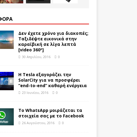
ΦΟΡΑ
Δεν έχετε χρόνο για διακοπές;
Ταξιδέψτε εικονικά στην
καραϊβική σε λίγα λεπτά
[video 360º]
30 Απριλίου, 2016
0
Η Tesla εξαγοράζει την
SolarCity για να προσφέρει
“end-to-end” καθαρή ενέργεια
23 Ιουνίου, 2016
0
Το WhatsApp μοιράζεται τα
στοιχεία σας με το Facebook
26 Αυγούστου, 2016
0