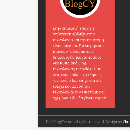
Στην σημερινή εποχή η
απίστευτη εξέλιξη στην
τεχνολογία και την επιστήμη
είναι ραγδαία. Για να μην σας
πιάνουν "αδιάβαστους"
δημιουργήθηκε για εσάς το
νέο Κυπριακό Blog
τεχνολογίας TechBlogCY με
νέα, ενημερώσεις, ειδήσεις,
reviews, e-learnings για ότι
τρέχει και αφορά την
τεχνολογία, την επιστήμη και
όχι μόνο. Εδώ θα γίνεις expert
TechBlogCY.com all rights reserved. Design by
Chri