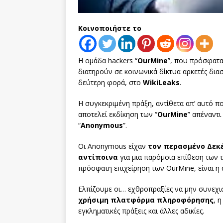
Κοινοποιήστε το
Η ομάδα hackers “
OurMine
”, που πρόσφατα
διατηρούν σε κοινωνικά δίκτυα αρκετές δια
δεύτερη φορά, στο
WikiLeaks
.
Η συγκεκριμένη πράξη, αντίθετα απ’ αυτό πο
αποτελεί εκδίκηση των “
OurMine
” απέναντι
“
Anonymous
”.
Οι Anonymous είχαν
τον περασμένο Δεκ
αντίποινα
για μια παρόμοια επίθεση των 
πρόσφατη επιχείρηση των OurMine, είναι η
Ελπίζουμε οι… εχθροπραξίες να μην συνεχ
χρήσιμη πλατφόρμα πληροφόρησης
, 
εγκληματικές πράξεις και άλλες αδικίες.