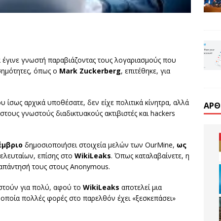
 έγινε γνωστή παραβιάζοντας τους λογαριασμούς που
σημότητες, όπως ο
Mark Zuckerberg
, επιτέθηκε, για
υ ίσως αρχικά υποθέσατε, δεν είχε πολιτικά κίνητρα, αλλά
ΆΡΘ
 στους γνωστούς διαδικτυακούς ακτιβιστές και hackers
έμβριο
δημοσιοποιήσει στοιχεία μελών των OurMine,
ως
τελευταίων, επίσης στο
WikiLeaks
. Όπως καταλαβαίνετε, η
 απάντησή τους στους Anonymous.
ιστούν για πολύ, αφού το
WikiLeaks
αποτελεί μια
η οποία πολλές φορές στο παρελθόν έχει «ξεσκεπάσει»