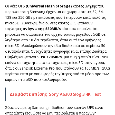
Οι νέες UFS (
Universal Flash Storage
) κάρτες μνήμης που
παρουσίασε η Samsung έρχονται σε χωρητικότητες 32, 64,
128 και 256 GBs με επιδόσεις που ξεπερνούν κατά πολύ τις
microSD. Συγκεκριμένα οι νέες κάρτες UFS φτάνουν
ταχύτητες
ανάγνωσης 530MB/s
κάτι που σημαίνει ότι
μπορείτε να διαβάσετε ένα αρχείο ταινίας μεγέθους 5GB σε
λιγότερο από 10 δευτερόλεπτα, όταν οι πλέον γρήγορες
microSD ολοκληρώνουν την ίδια διαδικασία σε περίπου 50
δευτερόλεπτα. Οι ταχύτητες εγγραφής είναι επίσης ιδιαίτερα
υψηλές και φτάνουν
τα 170MB/s
, μια τιμή η οποία είναι 70%
επάνω σε ταχύτητα από τις ταχύτερες microSD στην αγορά,
όπως οι SanDisk Extreme Pro που φτάνουν τα 100MB/s, αλλά
περίπου επτά με οκτώ φορές ταχύτερες από το μέσο όρο των
καρτών microSD που κυκλοφορούν.
Διαβάστε επίσης
Sony A6300 Slog 3 4K Test
Σύμφωνα με τη Samsung η διάθεση των καρτών UFS είναι
απαραίτητη έτσι ώστε να μην περιορίζεται η παραγωγή