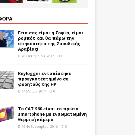
ΦΟΡΑ
Γεια σας είμαι η Σοφία, είμαι
ρομπότ και θα πάρω την
υπηκοότητα της Σαουδικής
Αραβίας!
28 Οκτωβρίου, 2017
0
Keylogger εντοπίστηκε
προεγκατεστημένο σε
φορητούς της HP
14 Μαΐου, 2017
0
Το CAT S60 είναι το πρώτο
smartphone με ενσωματωμένη
θερμική κάμερα
19 Φεβρουαρίου, 2016
0