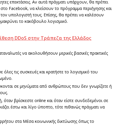
ητες επεκτάσεις. Αν αυτά πράγματι υπάρχουν, θα πρέπει
στο Facebook, να κλείσουν το πρόγραμμα περιήγησης και
ον υπολογιστή τους. Επίσης, θα πρέπει να καλέσουν
πομακρύνει το κακόβουλο λογισμικό.
ίθεση DDoS στην Τράπεζα της Ελλάδος
αταναλωτές να ακολουθήσουν μερικές βασικές πρακτικές
ε όλες τις συσκευές και κρατήστε το λογισμικό του
ωμένο.
ίσκονται σε μηνύματα από ανθρώπους που δεν γνωρίζετε ή
ους.
ή, όταν βρίσκεστε online και όταν είστε συνδεδεμένοι σε
οιάζει έστω και λίγο ύποπτο, τότε πιθανώς πράγματι να
ρρήτου στα Μέσα κοινωνικής δικτύωσης όπως το