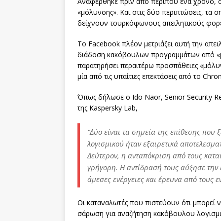
Αναφέρθηκε πριν από περίπου ένα χρόνο, 
«μόλυνσης». Και στις δύο περιπτώσεις, τα 
δείχνουν τουρκόφωνους απειλητικούς φορε
Το Facebook πλέον μετριάζει αυτή την απειλ
διάδοση κακόβουλων προγραμμάτων από «μο
παρατηρήσει περαιτέρω προσπάθειες «μόλυν
μία από τις υπαίτιες επεκτάσεις από το Chr
Όπως δήλωσε ο Ido Naor, Senior Security R
της Kaspersky Lab,
“Δύο είναι τα σημεία της επίθεσης που
λογισμικού ήταν εξαιρετικά αποτελεσματ
Δεύτερον, η ανταπόκριση από τους κατα
γρήγορη. Η αντίδρασή τους αύξησε την
άμεσες ενέργειες και έρευνα από τους 
Οι καταναλωτές που πιστεύουν ότι μπορεί ν
σάρωση για αναζήτηση κακόβουλου λογισμι