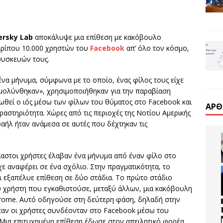
ersky Lab
αποκάλυψε μια επίθεση με κακόβουλο
ερίπου 10.000 χρηστών του
Facebook
απ’ όλο τον κόσμο,
συσκευών τους.
να μήνυμα, σύμφωνα με το οποίο, ένας φίλος τους είχε
«μολύνθηκαν», χρησιμοποιήθηκαν για την παραβίαση
θεί ο ιός μέσω των φίλων του θύματος στο Facebook και
ΆΡΘ
στηριότητα. Χώρες από τις περιοχές της Νοτίου Αμερικής
ραήλ ήταν ανάμεσα σε αυτές που δέχτηκαν τις
ίαστοι χρήστες έλαβαν ένα μήνυμα από έναν φίλο στο
χε αναφέρει σε ένα σχόλιο. Στην πραγματικότητα, το
αι εξαπέλυε επίθεση σε δύο στάδια. Το πρώτο στάδιο
υ χρήστη που εγκαθιστούσε, μεταξύ άλλων, μια κακόβουλη
rome. Αυτό οδηγούσε στη δεύτερη φάση, δηλαδή στην
ταν οι χρήστες συνδέονταν στο Facebook μέσω του
Μια επιτυχημένη επίθεση έδωσε στον απειλητικό φορέα