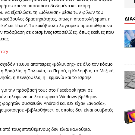
ορρήτου και να αποσπάσει δεδομένα και ακόμη
του να εξαπλώσει τη «μόλυνση» μέσω των φίλων του
ΔΙΑ
 κακόβουλες δραστηριότητες, όπως η αποστολή spam, η
like’ και ‘share’. Το κακόβουλο λογισμικό προσπάθησε να
ην πρόσβαση σε ορισμένες ιστοσελίδες, όπως εκείνες που
ειας.
 σχεδόν 10.000 απόπειρες «μόλυνσης» σε όλο τον κόσμο.
 Βραζιλία, η Πολωνία, το Περού, η Κολομβία, το Μεξικό,
νησία, η Βενεζουέλα, η Γερμανία και το Ισραήλ.
για την πρόσβασή τους στο Facebook ήταν σε
ούν τηλέφωνα με λειτουργικό Windows βρέθηκαν
ς φορητών συσκευών Android και iOS είχαν «ανοσία»,
ιμοποίησε «βιβλιοθήκες», οι οποίες δεν είναι συμβατές
από τους επιτιθέμενους δεν είναι καινούριο.