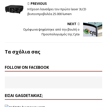
PREVIOUS
Η Epson λανσάρει τον πρώτο laser 3LCD
βιντεοπροβολέα 25.000 lumen
NEXT
Ομόφωνα ψηφίστηκε από την βουλή ο
Προϋπολογισμός της Cyta
Τα σχόλια σας
FOLLOW ON FACEBOOK
ΕΊΣΑΙ GAGDETΆΚΙΑΣ;