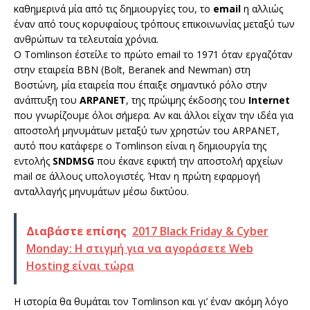
καθημερινά μία από τις δημιουργίες του, το
email
η αλλιώς
έναν από τους κορυφαίους τρόπους επικοινωνίας μεταξύ των
ανθρώπων τα τελευταία χρόνια.
Ο Tomlinson έστείλε το πρώτο email το 1971 όταν εργαζόταν
στην εταιρεία BBN (Bolt, Beranek and Newman) στη
Βοστώνη, μία εταιρεία που έπαιξε σημαντικό ρόλο στην
ανάπτυξη του
ARPANET
, της πρώιμης έκδοσης του
Internet
που γνωρίζουμε όλοι σήμερα. Αν και άλλοι είχαν την ιδέα για
αποστολή μηνυμάτων μεταξύ των χρηστών του ARPANET,
αυτό που κατάφερε ο Tomlinson είναι η δημιουργία της
εντολής
SNDMSG
που έκανε εφικτή την αποστολή αρχείων
mail σε άλλους υπολογιστές. Ήταν η πρώτη εφαρμογή
ανταλλαγής μηνυμάτων μέσω δικτύου.
Διαβάστε επίσης
2017 Black Friday & Cyber
Monday: Η στιγμή για να αγοράσετε Web
Hosting είναι τώρα
Η ιστορία θα θυμάται τον Tomlinson και γι’ έναν ακόμη λόγο