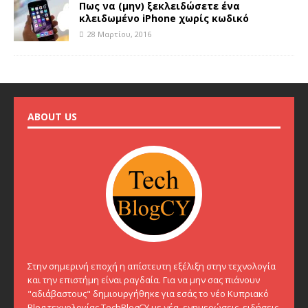
Πως να (μην) ξεκλειδώσετε ένα
κλειδωμένο iPhone χωρίς κωδικό
28 Μαρτίου, 2016
ABOUT US
Στην σημερινή εποχή η απίστευτη εξέλιξη στην τεχνολογία
και την επιστήμη είναι ραγδαία. Για να μην σας πιάνουν
"αδιάβαστους" δημιουργήθηκε για εσάς το νέο Κυπριακό
Blog τεχνολογίας TechBlogCY με νέα, ενημερώσεις, ειδήσεις,