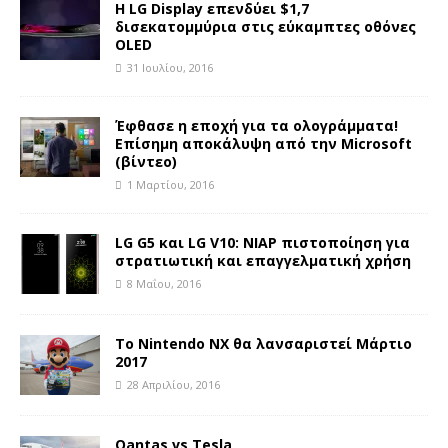
Η LG Display επενδύει $1,7
δισεκατομμύρια στις εύκαμπτες οθόνες
OLED
31 Ιουλίου, 2016
Έφθασε η εποχή για τα ολογράμματα!
Επίσημη αποκάλυψη από την Microsoft
(βίντεο)
1 Μαρτίου, 2016
LG G5 και LG V10: NIAP πιστοποίηση για
στρατιωτική και επαγγελματική χρήση
8 Μαΐου, 2016
Το Nintendo NX θα λανσαριστεί Μάρτιο
2017
28 Απριλίου, 2016
Qantas vs Tesla