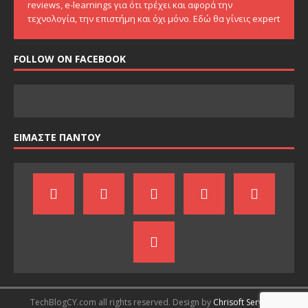
reviews, e-learnings για ότι τρέχει και αφορά την
τεχνολογία, την επιστήμη και όχι μόνο. Εδώ θα γίνεις expert
FOLLOW ON FACEBOOK
ΕΙΜΑΣΤΕ ΠΑΝΤΟΥ
TechBlogCY.com all rights reserved. Design by
Chrisoft Services