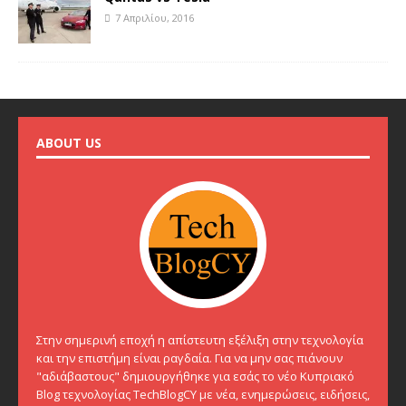
7 Απριλίου, 2016
ABOUT US
Στην σημερινή εποχή η απίστευτη εξέλιξη στην τεχνολογία
και την επιστήμη είναι ραγδαία. Για να μην σας πιάνουν
"αδιάβαστους" δημιουργήθηκε για εσάς το νέο Κυπριακό
Blog τεχνολογίας TechBlogCY με νέα, ενημερώσεις, ειδήσεις,