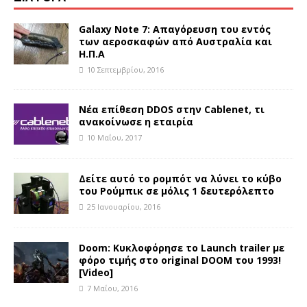
Galaxy Note 7: Απαγόρευση του εντός
των αεροσκαφών από Αυστραλία και
Η.Π.Α
10 Σεπτεμβρίου, 2016
Νέα επίθεση DDOS στην Cablenet, τι
ανακοίνωσε η εταιρία
10 Μαΐου, 2017
Δείτε αυτό το ρομπότ να λύνει το κύβο
του Ρούμπικ σε μόλις 1 δευτερόλεπτο
25 Ιανουαρίου, 2016
Doom: Κυκλοφόρησε το Launch trailer με
φόρο τιμής στο original DOOM του 1993!
[Video]
7 Μαΐου, 2016