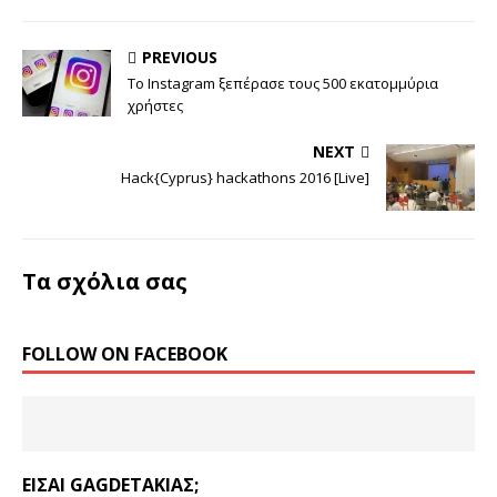
PREVIOUS
Το Instagram ξεπέρασε τους 500 εκατομμύρια
χρήστες
NEXT
Hack{Cyprus} hackathons 2016 [Live]
Τα σχόλια σας
FOLLOW ON FACEBOOK
ΕΊΣΑΙ GAGDETΆΚΙΑΣ;