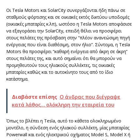
Οι Tesla Motors και SolarCity συνεργάζονται ήδη πάνω σε
σταθμούς φόρτισης και σε οικιακές εκτός δικτύου υποδομές
(οικιακές μπαταρίες κ.λπ), ωστόσο η Tesla Motors αποφάσισε
να εξαγοράσει την SolarCity, επειδή θέλει να προσφέρει
στους πελάτες της πρόσβαση στην “πλέον ανανεώσιμη πηγή
ενέργειας που είναι διαθέσιμη, στον ήλιο”. Σύντομα, η Tesla
Motors θα προσφέρει “καθαρή ενέργεια από άκρη σε άκρη”
στους πελάτες της, και αυτό σημαίνει ότι θα μπορούν να
προμηθευτούν τους ηλιακούς συλλέκτες, τις οικιακές
μπαταρίες καθώς και το αυτοκίνητο τους από το ίδιο
κατάστημα.
Διαβάστε επίσης
Ο άνδρας που διέγραψε
κατά λάθος… ολόκληρη την εταιρεία του
Όπως το βλέπει η Tesla, αυτό το κάθετα ολοκληρωμένο
μοντέλο, η σύνδεση ενός ηλιακού συλλέκτη, μίας μπαταρίας
Powerwall και ενός ηλεκτρικού οχήματος Model S, Model X ή