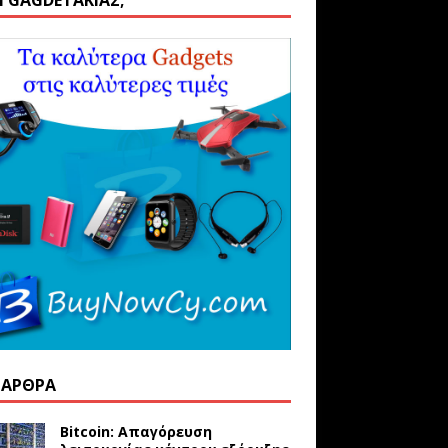
ΑΙ GAGDETΆΚΙΑΣ;
 ΆΡΘΡΑ
Bitcoin: Απαγόρευση