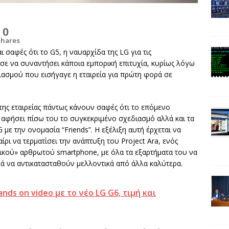
0
Shares
 σαφές ότι το G5, η ναυαρχίδα της LG για τις
σε να συναντήσει κάποια εμπορική επιτυχία, κυρίως λόγω
ιασμού που εισήγαγε η εταιρεία για πρώτη φορά σε
της εταιρείας πάντως κάνουν σαφές ότι το επόμενο
 αφήσει πίσω του το συγκεκριμένο σχεδιασμό αλλά και τα
 την ονομασία “Friends”. Η εξέλιξη αυτή έρχεται να
ίρι να τερματίσει την ανάπτυξη του Project Ara, ενός
ικού» αρθρωτού smartphone, με όλα τα εξαρτήματα του να
ά να αντικατασταθούν μελλοντικά από άλλα καλύτερα.
nds on video με το νέο LG G6, τιμή και