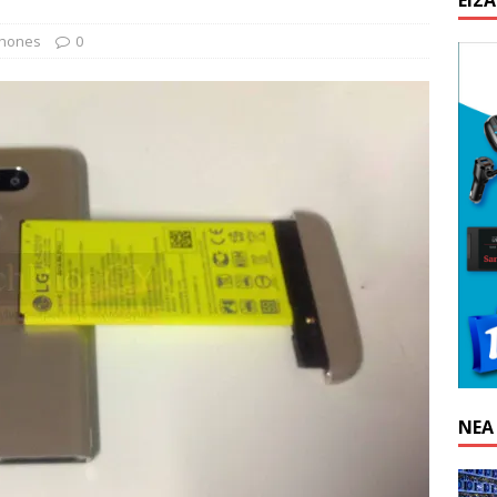
ΕΊΣ
lut: Ανοίξτε και εσείς λογαριασμό και πάρτε €10 δώρο
HOW-
hones
0
n: Απαγόρευση λειτουργίας κέντρου εξόρυξης στην Κίνα
ΝΈΑ