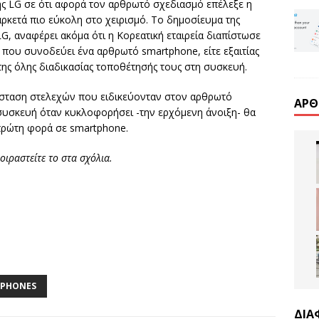
ς LG σε ότι αφορά τον αρθρωτό σχεδιασμό επέλεξε η
αρκετά πιο εύκολη στο χειρισμό. Το δημοσίευμα της
G, αναφέρει ακόμα ότι η Κορεατική εταιρεία διαπίστωσε
 που συνοδεύει ένα αρθρωτό smartphone, είτε εξαιτίας
της όλης διαδικασίας τοποθέτησής τους στη συσκευή.
τάσταση στελεχών που ειδικεύονταν στον αρθρωτό
ΆΡΘ
συσκευή όταν κυκλοφορήσει -την ερχόμενη άνοιξη- θα
 πρώτη φορά σε smartphone.
οιραστείτε το
στα σχόλια
.
TPHONES
ΔΙΑ