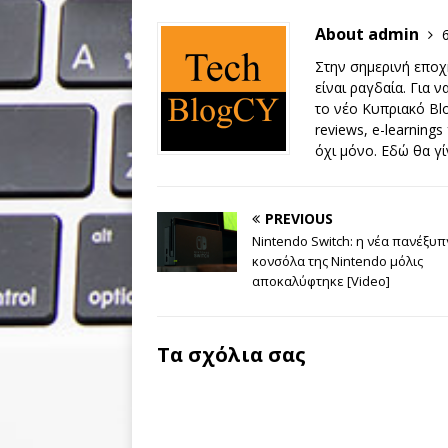
About admin
Στην σημερινή εποχή
είναι ραγδαία. Για 
το νέο Κυπριακό Blo
reviews, e-learnings
όχι μόνο. Εδώ θα γί
PREVIOUS
Nintendo Switch: η νέα πανέξυπ
κονσόλα της Nintendo μόλις
αποκαλύφτηκε [Video]
Τα σχόλια σας