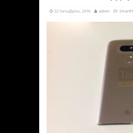
[ 15 Αυγούστου, 2019 ]
Revo
22 Οκτωβρίου, 2016
admin
SmartP
TO
[ 20 Απριλίου, 2021 ]
Bitcoi
BUSINESS