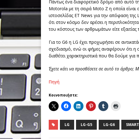
Πάντως ένα διαφορετικό δρόμο από αυτό τη
Motorola με τη σειρά Moto Z η οποία είναι 
ιστοσελίδας ET News για την απόφαση της L
ότι στον κόσμο δεν αρέσει η περιπλοκότητα
του κόστους των αρθρωμάτων είτε εξαιτίας 
Για το G6 η LG έχει προχωρήσει σε αντικα
σχεδιασμό, ενώ οι φήμες αναφέρουν ότι η 
διαθέτει χαρακτηριστικά που θα δούμε για
Έχετε κάτι
να προσθέσετε
σε αυτό το άρθρο
;
Μ
Πηγή
Κοινοποιήστε:
LG
LG-G5
LG-G6
SMAR