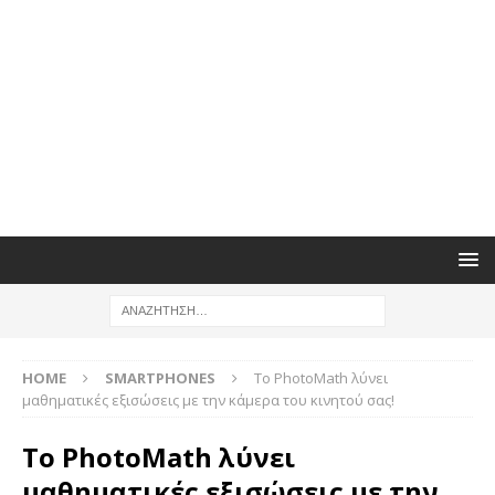
HOME
SMARTPHONES
Το PhotoMath λύνει
μαθηματικές εξισώσεις με την κάμερα του κινητού σας!
Το PhotoMath λύνει
μαθηματικές εξισώσεις με την