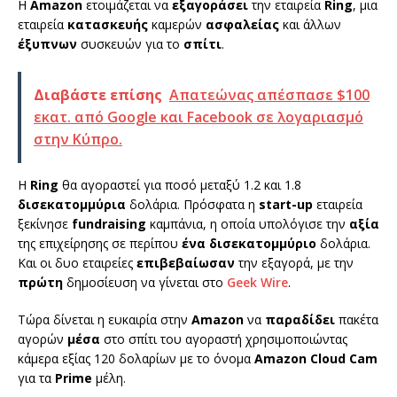
Η
Amazon
ετοιμάζεται να
εξαγοράσει
την εταιρεία
Ring
, μια
εταιρεία
κατασκευής
καμερών
ασφαλείας
και άλλων
έξυπνων
συσκευών για το
σπίτι
.
Διαβάστε επίσης
Απατεώνας απέσπασε $100
εκατ. από Google και Facebook σε λογαριασμό
στην Κύπρο.
Η
Ring
θα αγοραστεί για ποσό μεταξύ 1.2 και 1.8
δισεκατομμύρια
δολάρια. Πρόσφατα η
start-up
εταιρεία
ξεκίνησε
fundraising
καμπάνια, η οποία υπολόγισε την
αξία
της επιχείρησης σε περίπου
ένα δισεκατομμύριο
δολάρια.
Και οι δυο εταιρείες
επιβεβαίωσαν
την εξαγορά, με την
πρώτη
δημοσίευση να γίνεται στο
Geek Wire
.
Τώρα δίνεται η ευκαιρία στην
Amazon
να
παραδίδει
πακέτα
αγορών
μέσα
στο σπίτι του αγοραστή χρησιμοποιώντας
κάμερα εξίας 120 δολαρίων με το όνομα
Amazon Cloud Cam
για τα
Prime
μέλη.