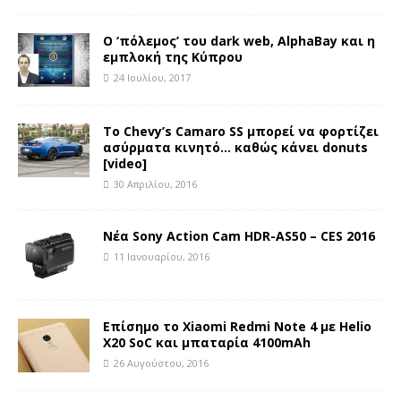
Ο ‘πόλεμος’ του dark web, AlphaBay και η
εμπλοκή της Κύπρου
24 Ιουλίου, 2017
Το Chevy’s Camaro SS μπορεί να φορτίζει
ασύρματα κινητό… καθώς κάνει donuts
[video]
30 Απριλίου, 2016
Νέα Sony Action Cam HDR-AS50 – CES 2016
11 Ιανουαρίου, 2016
Επίσημο το Xiaomi Redmi Note 4 με Helio
X20 SoC και μπαταρία 4100mAh
26 Αυγούστου, 2016