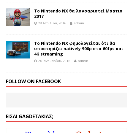
Το Nintendo NX θα λανσαριστεί Μάρτιο
2017
28 Απριλίου, 2016
admin
Το Nintendo NX φημολογείται ότι θα
υποστηρίζει natively 900p στα 60fps και
4Κ streaming
26 Ιανουαρίου, 2016
admin
FOLLOW ON FACEBOOK
ΕΊΣΑΙ GAGDETΆΚΙΑΣ;