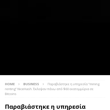
HOME
BUSINESS
Παραβιάστηκε η υπηρεσία “mining
renting” NiceHash. Έκλεψαν πάνω από $60 εκατομμύρια σε
Bitcoins
Παραβιάστηκε η υπηρεσία