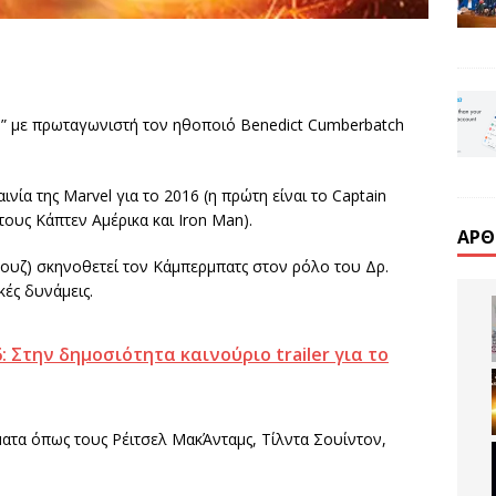
ge” με πρωταγωνιστή τον ηθοποιό Benedict Cumberbatch
ινία της Marvel για το 2016 (η πρώτη είναι το Captain
τους Κάπτεν Αμέρικα και Iron Man).
ΆΡΘ
όουζ) σκηνοθετεί τον Κάμπερμπατς στον ρόλο του Δρ.
κές δυνάμεις.
: Στην δημοσιότητα καινούριο trailer για το
ματα όπως τους Ρέιτσελ ΜακΆνταμς, Τίλντα Σουίντον,