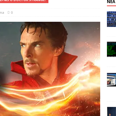
ΝΈΑ
n: Απαγόρευση λειτουργίας κέντρου εξόρυξης στην Κίνα
ema
0