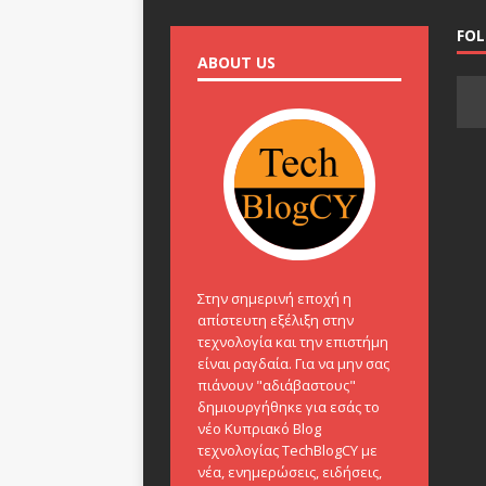
FO
ABOUT US
Στην σημερινή εποχή η
απίστευτη εξέλιξη στην
τεχνολογία και την επιστήμη
είναι ραγδαία. Για να μην σας
πιάνουν "αδιάβαστους"
δημιουργήθηκε για εσάς το
νέο Κυπριακό Blog
τεχνολογίας TechBlogCY με
νέα, ενημερώσεις, ειδήσεις,