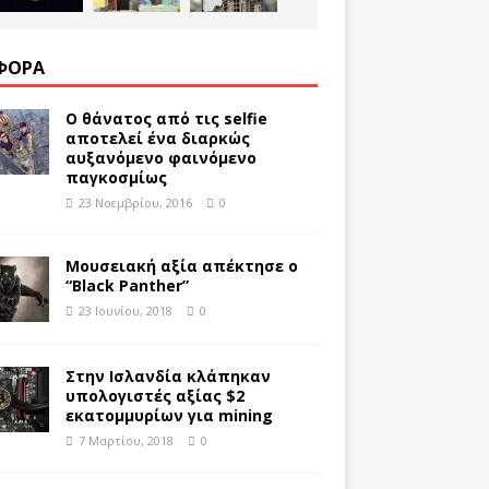
ΦΟΡΑ
Ο θάνατος από τις selfie
αποτελεί ένα διαρκώς
αυξανόμενο φαινόμενο
παγκοσμίως
23 Νοεμβρίου, 2016
0
Μουσειακή αξία απέκτησε ο
“Black Panther”
23 Ιουνίου, 2018
0
Στην Ισλανδία κλάπηκαν
υπολογιστές αξίας $2
εκατομμυρίων για mining
7 Μαρτίου, 2018
0