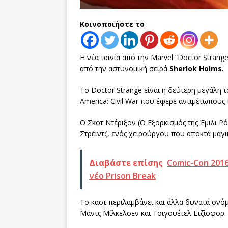
Κοινοποιήστε το
Η νέα ταινία από την Marvel “Doctor Stran
από την αστυνομική σειρά
Sherlok Holms.
Το Doctor Strange είναι η δεύτερη μεγάλη τα
America: Civil War που έφερε αντιμέτωπους 
Ο Σκοτ Ντέριξον (Ο Εξορκισμός της Έμιλι Ρ
Στρέιντζ, ενός χειρούργου που αποκτά μαγι
Διαβάστε επίσης
Comic-Con 2016
νέο Prison Break
Το καστ περιλαμβάνει και άλλα δυνατά ονό
Μαντς Μίλκελσεν και Τσιγουέτελ Ετζίοφορ.