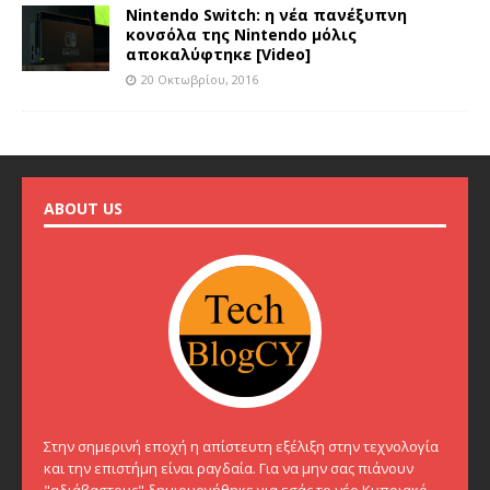
Nintendo Switch: η νέα πανέξυπνη
κονσόλα της Nintendo μόλις
αποκαλύφτηκε [Video]
20 Οκτωβρίου, 2016
ABOUT US
Στην σημερινή εποχή η απίστευτη εξέλιξη στην τεχνολογία
και την επιστήμη είναι ραγδαία. Για να μην σας πιάνουν
"αδιάβαστους" δημιουργήθηκε για εσάς το νέο Κυπριακό