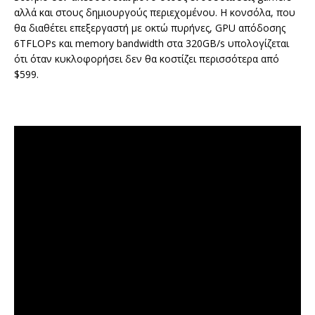
αλλά και στους δημιουργούς περιεχομένου. Η κονσόλα, που
θα διαθέτει επεξεργαστή με οκτώ πυρήνες, GPU απόδοσης
6TFLOPs και memory bandwidth στα 320GB/s υπολογίζεται
ότι όταν κυκλοφορήσει δεν θα κοστίζει περισσότερα από
$599.