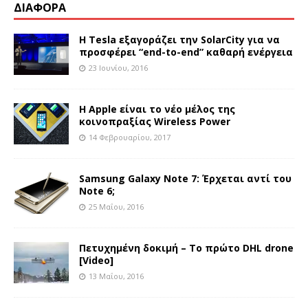
ΔΙΑΦΟΡΑ
Η Tesla εξαγοράζει την SolarCity για να
προσφέρει “end-to-end” καθαρή ενέργεια
23 Ιουνίου, 2016
Η Apple είναι το νέο μέλος της
κοινοπραξίας Wireless Power
14 Φεβρουαρίου, 2017
Samsung Galaxy Note 7: Έρχεται αντί του
Note 6;
25 Μαΐου, 2016
Πετυχημένη δοκιμή – Το πρώτο DHL drone
[Video]
13 Μαΐου, 2016