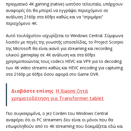
πραγματικό 4K gaming (native) ωστόσο τελευταία, υπάρχουν
αναφορές ότι θα μπορεί να εγγράψει περιεχόμενο σε
ανάλυση 2160p στα 60fps καθώς και να “στριμάρει”
περιεχόμενο 4K.
Αυτό τουλάχιστον ισχυρίζεται το Windows Central. Σύμφωνα
λοιπόν με πηγές της γνωστής ιστοσελίδας, το Project Scorpio
της Microsoft θα είναι ικανό για streaming και recording
υλικού gameplay σε 4K ανάλυση και στα 60fps
χρησιμοποιώντας τους codecs HEVC και VP9 για το decoding
των 4K video streams καθώς και HEVC encoding για capturing
στα 2160p με 60fps όσον αφορά στο Game DVR.
Διαβάστε επίσης
Η Xiaomi ζητά
χρηματοδότηση για Transformer tablet
Πιο συγκεκριμένα, ο Jez Corden του Windows Central
αναφέρει ότι οι PC streamers δεν είναι οι μόνοι που θα
επωφεληθούν από το 4K streaming που δοκιμάζεται εδώ και