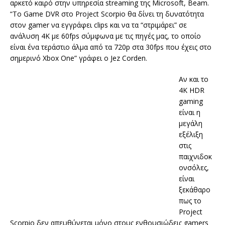
αρκετό καιρό στην υπηρεσία streaming της Microsoft, Beam.
“Το Game DVR στο Project Scorpio θα δίνει τη δυνατότητα
στον gamer να εγγράφει clips και να τα “στριμάρει” σε
ανάλυση 4K με 60fps σύμφωνα με τις πηγές μας, το οποίο
είναι ένα τεράστιο άλμα από τα 720p στα 30fps που έχεις στο
σημερινό Xbox One” γράφει ο Jez Corden.
Αν και το
4K HDR
gaming
είναι η
μεγάλη
εξέλιξη
στις
παιχνιδοκ
ονσόλες,
είναι
ξεκάθαρο
πως το
Project
Scorpio δεν απευθύνεται μόνο στους ενθουσιώδεις gamers