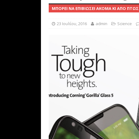
ΜΠΟΡΕΊ ΝΑ ΕΠΙΒΙΏΣΕΙ ΑΚΌΜΑ ΚΙ ΑΠΌ ΠΤΏΣ
[ 20 Απριλίου, 2021 ]
Bitcoi
BUSINESS
23 Ιουλίου, 2016
admin
Science
[ 12 Απριλίου, 2020 ]
Γλώσσ
σταθερότητα
SOFTWARE