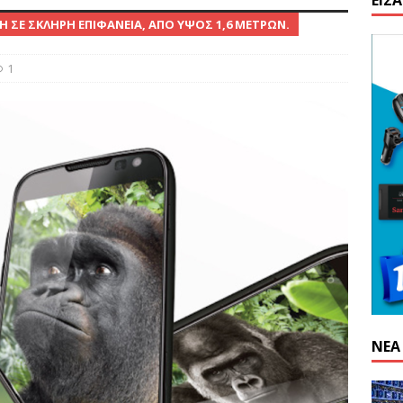
ΕΊΣ
Η ΣΕ ΣΚΛΗΡΉ ΕΠΙΦΆΝΕΙΑ, ΑΠΌ ΎΨΟΣ 1,6 ΜΈΤΡΩΝ.
n: Απαγόρευση λειτουργίας κέντρου εξόρυξης στην Κίνα
1
α προγραμματισμού από το 1959, απειλεί την παγκόσμια
ΝΈΑ