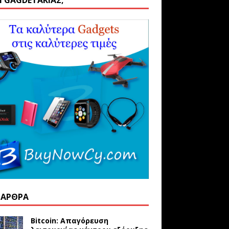
ΑΙ GAGDETΆΚΙΑΣ;
 ΆΡΘΡΑ
Bitcoin: Απαγόρευση