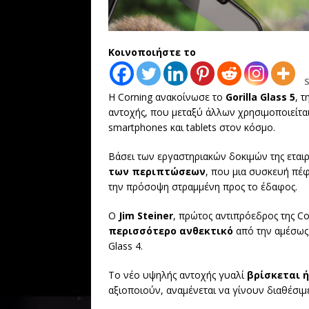
Κοινοποιήστε το
Η Corning ανακοίνωσε το
Gorilla Glass 5
, 
αντοχής, που μεταξύ άλλων χρησιμοποιείτα
smartphones και tablets στον κόσμο.
Βάσει των εργαστηριακών δοκιμών της εταιρε
των περιπτώσεων
, που μια συσκευή πέφ
την πρόσοψη στραμμένη προς το έδαφος.
Ο
Jim Steiner
, πρώτος αντιπρόεδρος της Cor
περισσότερο ανθεκτικό
από την αμέσως 
Glass 4.
Το νέο υψηλής αντοχής γυαλί
βρίσκεται 
αξιοποιούν, αναμένεται να γίνουν διαθέσιμ