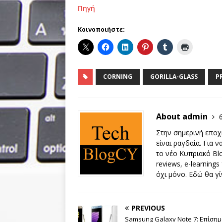
Πηγή
Κοινοποιήστε:
CORNING
GORILLA-GLASS
P
About admin
Στην σημερινή εποχή
είναι ραγδαία. Για 
το νέο Κυπριακό Blo
reviews, e-learnings
όχι μόνο. Εδώ θα γί
PREVIOUS
Samsung Galaxy Note 7: Επίση