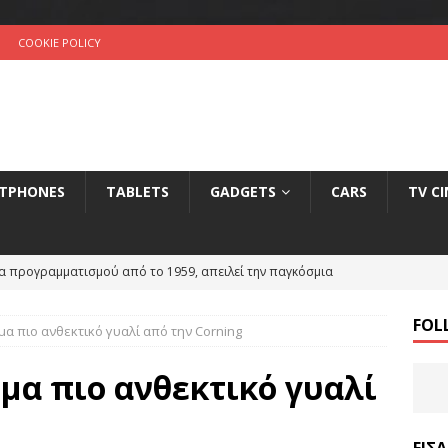
COOKIE POLICY
TPHONES
TABLETS
GADGETS
CARS
TV C
ww.cyberalert.cy: Η νέα πηγή πληροφόρησης από την Αστυνομία
κτυο
INTERNET
FOL
όμα πιο ανθεκτικό γυαλί από την Corning
ς Πάφου: Συνεργασία με Cyta για τη δημιουργία data center
κόμα πιο ανθεκτικό γυαλί
lut: Ανοίξτε και εσείς λογαριασμό και πάρτε €10 δώρο
HOW-