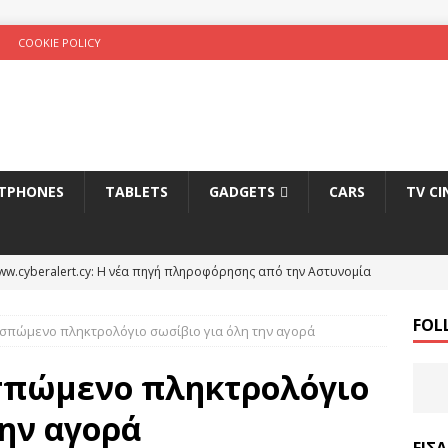
COOKIE POLICY
TPHONES
TABLETS
GADGETS
CARS
TV C
ww.cyberalert.cy: Η νέα πηγή πληροφόρησης από την Αστυνομία
κτυο
INTERNET
FOL
ποσπώμενο πληκτρολόγιο σωσίβιο για όλη την αγορά
ς Πάφου: Συνεργασία με Cyta για τη δημιουργία data center
οσπώμενο πληκτρολόγιο
lut: Ανοίξτε και εσείς λογαριασμό και πάρτε €10 δώρο
HOW-
την αγορά