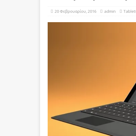
[ 20 Απριλίου, 2021 ]
Bitcoi
20 Φεβρουαρίου, 2016
admin
Tablet
BUSINESS
[ 12 Απριλίου, 2020 ]
Γλώσσα
σταθερότητα
SOFTWARE