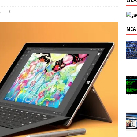
ΕΊΣ
n: Απαγόρευση λειτουργίας κέντρου εξόρυξης στην Κίνα
s
0
ΝΈΑ
 προγραμματισμού από το 1959, απειλεί την παγκόσμια