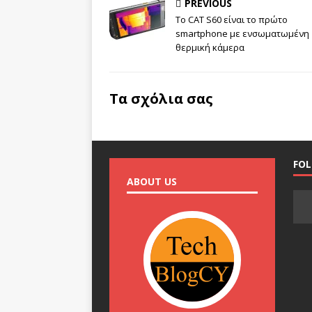
PREVIOUS
Το CAT S60 είναι το πρώτο
smartphone με ενσωματωμένη
θερμική κάμερα
Τα σχόλια σας
FO
ABOUT US