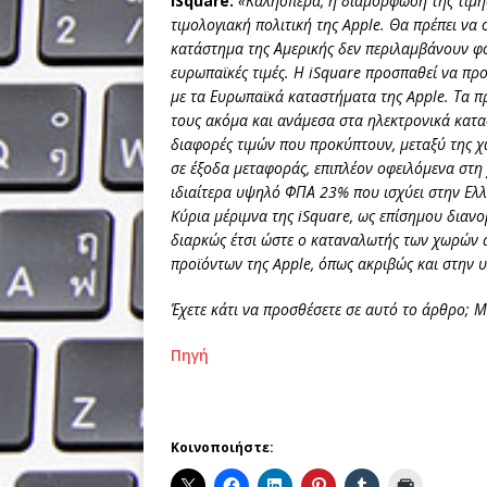
iSquare:
«Καλησπέρα, η διαμόρφωση της τιμής
τιμολογιακή πολιτική της Apple. Θα πρέπει να 
κατάστημα της Αμερικής δεν περιλαμβάνουν φόρ
ευρωπαϊκές τιμές. Η iSquare προσπαθεί να προ
με τα Ευρωπαϊκά καταστήματα της Apple. Τα πρ
τους ακόμα και ανάμεσα στα ηλεκτρονικά κατασ
διαφορές τιμών που προκύπτουν, μεταξύ της 
σε έξοδα μεταφοράς, επιπλέον οφειλόμενα στη
ιδιαίτερα υψηλό ΦΠΑ 23% που ισχύει στην Ελ
Kύρια μέριμνα της iSquare, ως επίσημου διανο
διαρκώς έτσι ώστε ο καταναλωτής των χωρών 
προϊόντων της Apple, όπως ακριβώς και στην υ
Έχετε κάτι
να προσθέσετε
σε αυτό το άρθρο
;
Μ
Πηγή
Κοινοποιήστε: