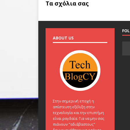
Τα σχόλια σας
FO
ABOUT US
Στην σημερινή εποχή η
απίστευτη εξέλιξη στην
τεχνολογία και την επιστήμη
είναι ραγδαία. Για να μην σας
πιάνουν "αδιάβαστους"