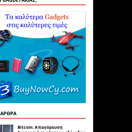
ΑΙ GAGDETΆΚΙΑΣ;
 ΆΡΘΡΑ
Bitcoin: Απαγόρευση