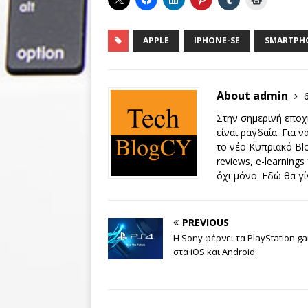
APPLE
IPHONE-SE
SMARTPH
About admin
Στην σημερινή εποχή
είναι ραγδαία. Για 
το νέο Κυπριακό Blo
reviews, e-learnings
όχι μόνο. Εδώ θα γί
PREVIOUS
H Sony φέρνει τα PlayStation g
στα iOS και Android