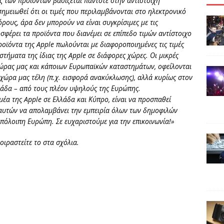
 των προϊόντων βασίζεται πάντοτε στην αντίστοιχη
σημειωθεί ότι οι τιμές που περιλαμβάνονται στο ηλεκτρονικό
ους, άρα δεν μπορούν να είναι συγκρίσιμες με τις
σφέρει τα προϊόντα που διανέμει σε επίπεδο τιμών αντίστοιχο
οϊόντα της Apple πωλούνται με διαφοροποιημένες τις τιμές
τήματα της ίδιας της Apple σε διάφορες χώρες. Οι μικρές
χώρας μας και κάποιων Ευρωπαϊκών καταστημάτων, οφείλονται
 χώρα μας τέλη (π.χ. εισφορά ανακύκλωσης), αλλά κυρίως στον
λάδα – από τους πλέον υψηλούς της Ευρώπης.
μέα της Apple σε Ελλάδα και Κύπρο, είναι να προσπαθεί
αυτών να απολαμβάνει την εμπειρία όλων των δημοφιλών
πόλοιπη Ευρώπη. Σε ευχαριστούμε για την επικοινωνία!»
οιραστείτε το
στα σχόλια
.