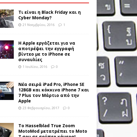
Τι είναι η Black Friday και η
Cyber Monday?
21 Νοεμβρίου, 2016
1
Η Apple εργάζεται για να
αποτρέψει την εγγραφή
βίντεο με το iPhone σε
συναυλίες
1 Ιουλίου, 2016
0
Νέα σειρά iPad Pro, iPhone SE
128GB και κόκκινα iPhone 7 και
7 Plus τον Μάρτιο από την
Apple
23 Φεβρουαρίου, 2017
0
Το Hasselblad True Zoom
MotoMod μετατρέπει το Moto
Z σου σε σούπερ κάμερα!