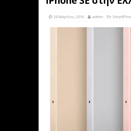
iPhone SE στην Ε
[ 20 Απριλίου, 2021 ]
Bitcoi
26 Μαρτίου, 2016
admin
SmartPho
BUSINESS
[ 12 Απριλίου, 2020 ]
Γλώσσ
σταθερότητα
SOFTWARE