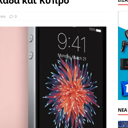
λλάδα και Κύπρο
ΕΊΣ
n: Απαγόρευση λειτουργίας κέντρου εξόρυξης στην Κίνα
nes
0
α προγραμματισμού από το 1959, απειλεί την παγκόσμια
ΝΈΑ