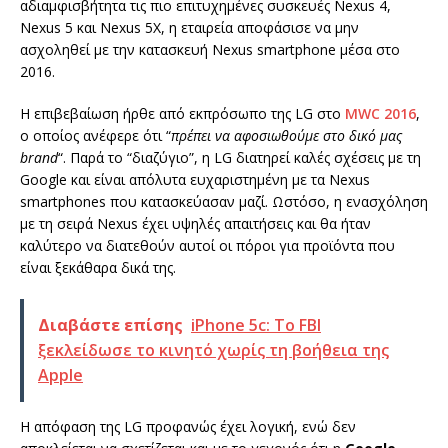
αδιαμφισβήτητα τις πιο επιτυχημένες συσκευές Nexus 4,
Nexus 5 και Nexus 5X, η εταιρεία αποφάσισε να μην
ασχοληθεί με την κατασκευή Nexus smartphone μέσα στο
2016.
Η επιβεβαίωση ήρθε από εκπρόσωπο της LG στο
MWC 2016
,
ο οποίος ανέφερε ότι “
πρέπει να αφοσιωθούμε στο δικό μας
brand
“. Παρά το “διαζύγιο”, η LG διατηρεί καλές σχέσεις με τη
Google και είναι απόλυτα ευχαριστημένη με τα Nexus
smartphones που κατασκεύασαν μαζί. Ωστόσο, η ενασχόληση
με τη σειρά Nexus έχει υψηλές απαιτήσεις και θα ήταν
καλύτερο να διατεθούν αυτοί οι πόροι για προϊόντα που
είναι ξεκάθαρα δικά της.
Διαβάστε επίσης
iPhone 5c: Το FBI
ξεκλείδωσε το κινητό χωρίς τη βοήθεια της
Apple
Η απόφαση της LG προφανώς έχει λογική, ενώ δεν